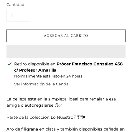
Cantidad
AGREGAR AL CARRITO
Agregando
Retiro disponible en
Prócer Francisco González 458
el
c/ Profesor Amarilla
producto
Normalmente está listo en 24 horas
a
Ver información de la tienda
tu
carrito
La belleza esta en la simpleza, ideal para regalar a esa
amiga o autoregalarse 😏✅
Parte de la colección Lo Nuestro 🇵🇾♥️
Aro de filigrana en plata y también disponibles bañada en