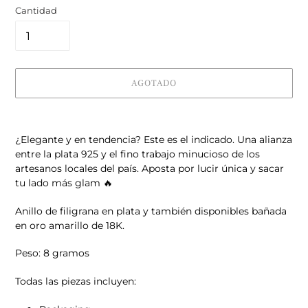
Cantidad
AGOTADO
Agregando
el
¿Elegante y en tendencia? Este es el indicado. Una alianza
producto
entre la plata 925 y el fino trabajo minucioso de los
a
artesanos locales del país. Aposta por lucir única y sacar
tu
tu lado más glam 🔥
carrito
Anillo de filigrana en plata y también disponibles bañada
en oro amarillo de 18K.
Peso: 8 gramos
Todas las piezas incluyen: