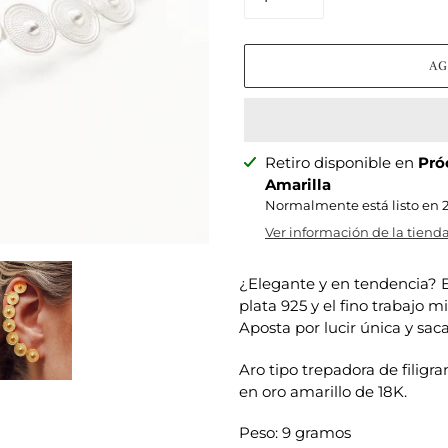
AG
Agregando
Retiro disponible en
Pró
el
Amarilla
producto
Normalmente está listo en 
a
Ver información de la tiend
tu
carrito
¿Elegante y en tendencia? Es
plata 925 y el fino trabajo m
Aposta por lucir única y sac
Aro tipo trepadora de filig
en oro amarillo de 18K.
Peso: 9 gramos